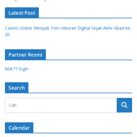
Latest Post
Casino Online Menjadi Tren Hiburan Digital Sejak Akhir Abad ke-
20
Partner Resmi
kilat77 login
Search
Calendar