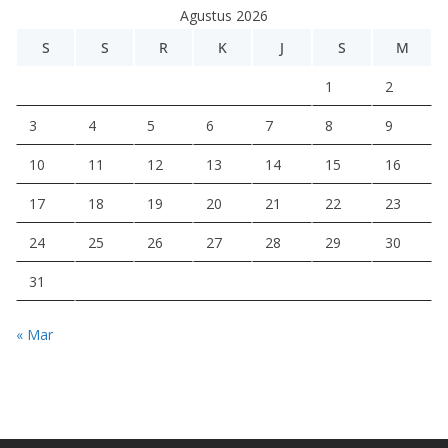
Agustus 2026
S
S
R
K
J
S
M
1
2
3
4
5
6
7
8
9
10
11
12
13
14
15
16
17
18
19
20
21
22
23
24
25
26
27
28
29
30
31
« Mar