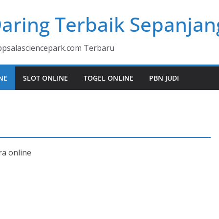
Daring Terbaik Sepanja
ppsalasciencepark.com Terbaru
NE
SLOT ONLINE
TOGEL ONLINE
PBN JUDI
a online