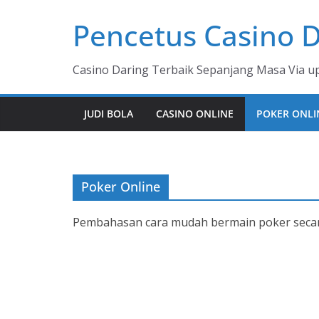
Skip
Pencetus Casino 
to
content
Casino Daring Terbaik Sepanjang Masa Via u
JUDI BOLA
CASINO ONLINE
POKER ONLI
Poker Online
Pembahasan cara mudah bermain poker secar